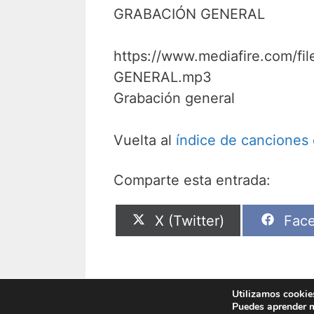
GRABACIÓN GENERAL
https://www.mediafire.com/f
GENERAL.mp3
Grabación general
Vuelta al
índice de canciones
Comparte esta entrada:
Compartir
Comp
X (Twitter)
Fac
en
en
Utilizamos cookies
Puedes aprender m