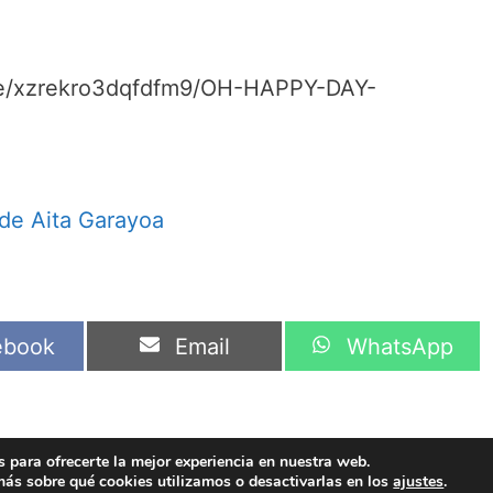
ile/xzrekro3dqfdfm9/OH-HAPPY-DAY-
 de Aita Garayoa
artir
Compartir
Compartir
ebook
Email
WhatsApp
en
en
 para ofrecerte la mejor experiencia en nuestra web.
© 2026 Iñaki Cárcamo
• Creado con
GeneratePress
ás sobre qué cookies utilizamos o desactivarlas en los
ajustes
.