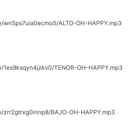
file/wn5ps7uia0ecmo5/ALTO-OH-HAPPY.mp3
file/1es9ksqyn4jzkv0/TENOR-OH-HAPPY.mp3
ile/zrr2gtrxg0innp8/BAJO-OH-HAPPY.mp3