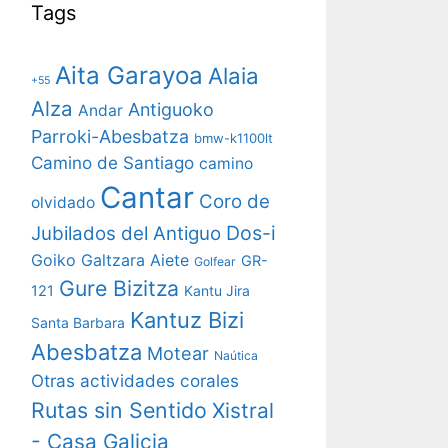
Tags
Aita Garayoa
Alaia
+55
Alza
Antiguoko
Andar
Parroki-Abesbatza
bmw-k1100lt
Camino de Santiago
camino
Cantar
Coro de
olvidado
Dos-i
Jubilados del Antiguo
Goiko Galtzara Aiete
GR-
Golfear
Gure Bizitza
121
Kantu Jira
Kantuz Bizi
Santa Barbara
Abesbatza
Motear
Naútica
Otras actividades corales
Rutas sin Sentido
Xistral
- Casa Galicia