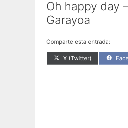
Oh happy day – 
Garayoa
Comparte esta entrada:
Compartir
Comp
X (Twitter)
Fac
en
en