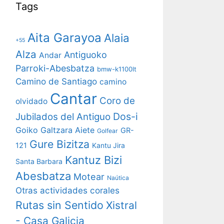
Tags
Aita Garayoa
Alaia
+55
Alza
Antiguoko
Andar
Parroki-Abesbatza
bmw-k1100lt
Camino de Santiago
camino
Cantar
Coro de
olvidado
Dos-i
Jubilados del Antiguo
Goiko Galtzara Aiete
GR-
Golfear
Gure Bizitza
121
Kantu Jira
Kantuz Bizi
Santa Barbara
Abesbatza
Motear
Naútica
Otras actividades corales
Rutas sin Sentido
Xistral
- Casa Galicia