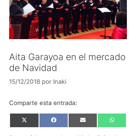
Aita Garayoa en el mercado
de Navidad
15/12/2018
por
Inaki
Comparte esta entrada:
Compartir
Compartir
Compartir
Compar
X
F
E
W
en
en
en
en
(
a
m
h
T
c
a
a