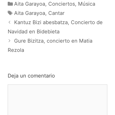
Categorías
t
o
A
Aita Garayoa
,
Conciertos
,
Música
t
o
p
Etiquetas
Aita Garayoa
,
Cantar
e
k
p
r
Kantuz Bizi abesbatza, Concierto de
)
Navidad en Bidebieta
Gure Bizitza, concierto en Matia
Rezola
Deja un comentario
Comentario