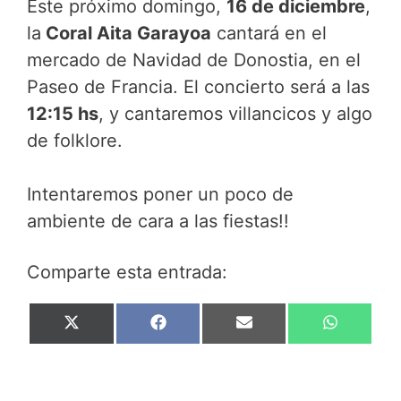
Este próximo domingo,
16 de diciembre
,
w
e
i
t
i
b
l
s
la
Coral Aita Garayoa
cantará en el
t
o
A
mercado de Navidad de Donostia, en el
t
o
p
e
k
p
Paseo de Francia. El concierto será a las
r
12:15 hs
, y cantaremos villancicos y algo
)
de folklore.
Intentaremos poner un poco de
ambiente de cara a las fiestas!!
Comparte esta entrada:
Compartir
Compartir
Compartir
Compar
X
F
E
W
en
en
en
en
(
a
m
h
T
c
a
a
w
e
i
t
i
b
l
s