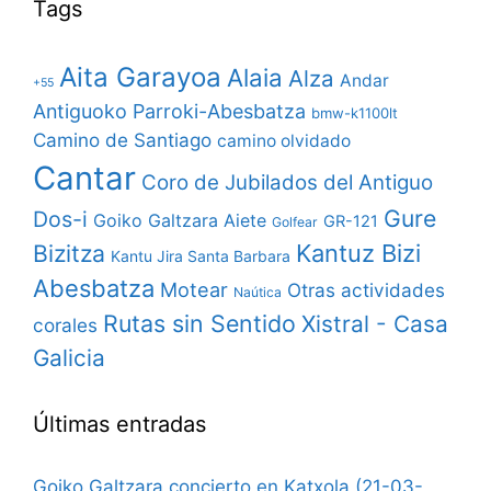
Tags
Aita Garayoa
Alaia
Alza
Andar
+55
Antiguoko Parroki-Abesbatza
bmw-k1100lt
Camino de Santiago
camino olvidado
Cantar
Coro de Jubilados del Antiguo
Gure
Dos-i
Goiko Galtzara Aiete
GR-121
Golfear
Bizitza
Kantuz Bizi
Kantu Jira Santa Barbara
Abesbatza
Motear
Otras actividades
Naútica
Rutas sin Sentido
Xistral - Casa
corales
Galicia
Últimas entradas
Goiko Galtzara concierto en Katxola (21-03-