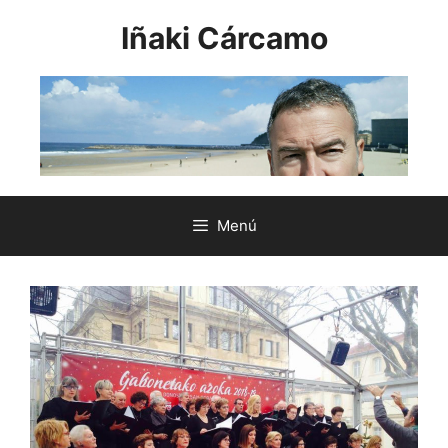
Saltar
Iñaki Cárcamo
al
contenido
Menú