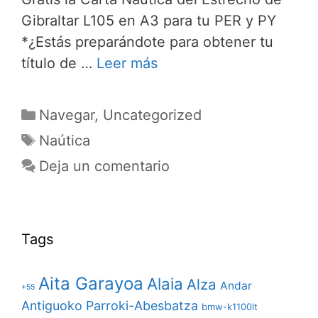
Gibraltar L105 en A3 para tu PER y PY
*¿Estás preparándote para obtener tu
título de …
Leer más
Categorías
Navegar
,
Uncategorized
Etiquetas
Naútica
Deja un comentario
Tags
Aita Garayoa
Alaia
Alza
Andar
+55
Antiguoko Parroki-Abesbatza
bmw-k1100lt