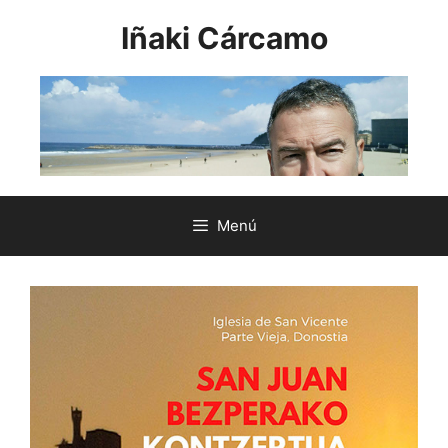
Saltar
Iñaki Cárcamo
al
contenido
Menú