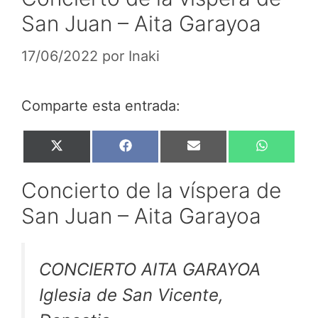
San Juan – Aita Garayoa
17/06/2022
por
Inaki
Comparte esta entrada:
Compartir
Compartir
Compartir
Compar
X
F
E
W
en
en
en
en
(
a
m
h
T
c
a
a
Concierto de la víspera de
w
e
i
t
i
b
l
s
San Juan – Aita Garayoa
t
o
A
t
o
p
e
k
p
r
CONCIERTO AITA GARAYOA
)
Iglesia de San Vicente,