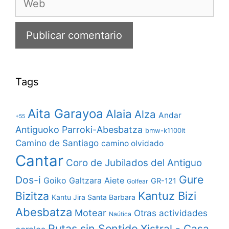
Tags
Aita Garayoa
Alaia
Alza
Andar
+55
Antiguoko Parroki-Abesbatza
bmw-k1100lt
Camino de Santiago
camino olvidado
Cantar
Coro de Jubilados del Antiguo
Gure
Dos-i
Goiko Galtzara Aiete
GR-121
Golfear
Bizitza
Kantuz Bizi
Kantu Jira Santa Barbara
Abesbatza
Motear
Otras actividades
Naútica
Rutas sin Sentido
Xistral - Casa