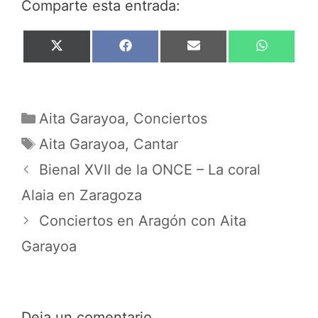
Comparte esta entrada:
Compartir
Compartir
Compartir
Compar
X
F
E
W
en
en
en
en
(
a
m
h
T
c
a
a
w
e
i
t
i
b
l
s
Categorías
t
o
A
Aita Garayoa
,
Conciertos
t
o
p
Etiquetas
Aita Garayoa
,
Cantar
e
k
p
r
Bienal XVII de la ONCE – La coral
)
Alaia en Zaragoza
Conciertos en Aragón con Aita
Garayoa
Deja un comentario