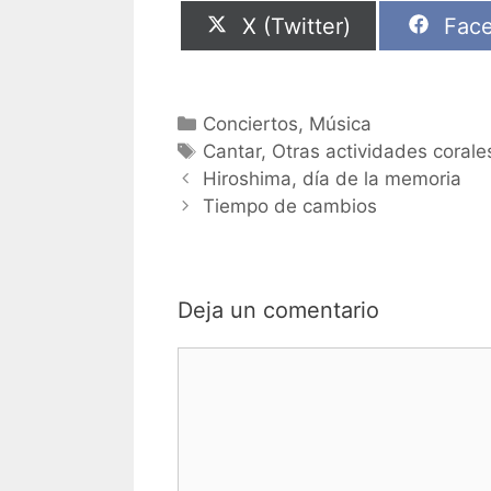
Compartir
Comp
X (Twitter)
Fac
en
en
Categorías
Conciertos
,
Música
Etiquetas
Cantar
,
Otras actividades corale
Hiroshima, día de la memoria
Tiempo de cambios
Deja un comentario
Comentario