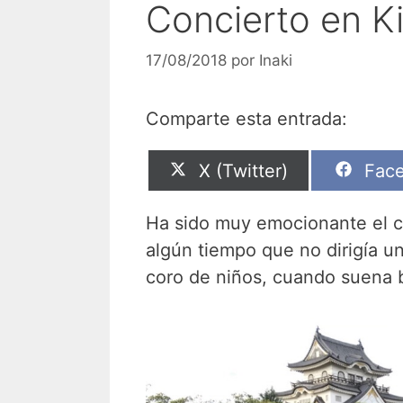
Concierto en K
17/08/2018
por
Inaki
Comparte esta entrada:
Compartir
Comp
X (Twitter)
Fac
en
en
Ha sido muy emocionante el co
algún tiempo que no dirigía u
coro de niños, cuando suena b