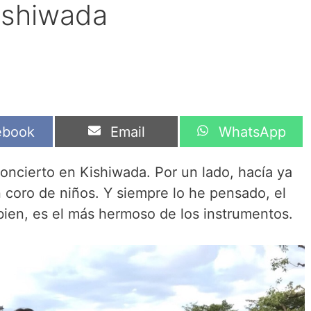
ishiwada
artir
Compartir
Compartir
ebook
Email
WhatsApp
en
en
ncierto en Kishiwada. Por un lado, hacía ya
n coro de niños. Y siempre lo he pensado, el
ien, es el más hermoso de los instrumentos.