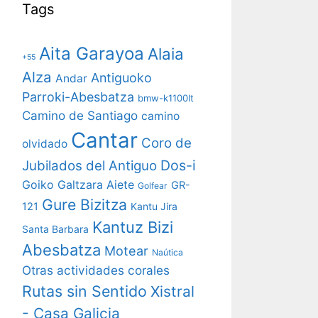
Tags
Aita Garayoa
Alaia
+55
Alza
Antiguoko
Andar
Parroki-Abesbatza
bmw-k1100lt
Camino de Santiago
camino
Cantar
Coro de
olvidado
Dos-i
Jubilados del Antiguo
Goiko Galtzara Aiete
GR-
Golfear
Gure Bizitza
121
Kantu Jira
Kantuz Bizi
Santa Barbara
Abesbatza
Motear
Naútica
Otras actividades corales
Rutas sin Sentido
Xistral
- Casa Galicia