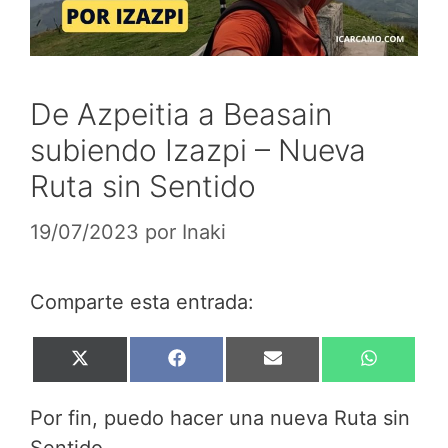
De Azpeitia a Beasain
subiendo Izazpi – Nueva
Ruta sin Sentido
19/07/2023
por
Inaki
Comparte esta entrada:
Compartir
Compartir
Compartir
Compar
X
F
E
W
en
en
en
en
(
a
m
h
T
c
a
a
Por fin, puedo hacer una nueva Ruta sin
w
e
i
t
i
b
l
s
Sentido.