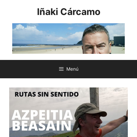
Saltar
Iñaki Cárcamo
al
contenido
Menú