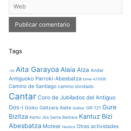
Web
Tags
Aita Garayoa
Alaia
Alza
Andar
+55
Antiguoko Parroki-Abesbatza
bmw-k1100lt
Camino de Santiago
camino olvidado
Cantar
Coro de Jubilados del Antiguo
Gure
Dos-i
Goiko Galtzara Aiete
GR-121
Golfear
Bizitza
Kantuz Bizi
Kantu Jira Santa Barbara
Abesbatza
Motear
Otras actividades
Naútica