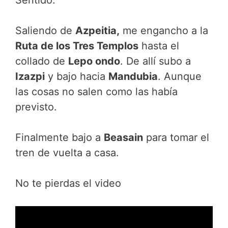
t
o
A
t
o
p
e
k
p
Saliendo de
Azpeitia,
me engancho a la
r
Ruta de los Tres Templos
hasta el
)
collado de
Lepo ondo
. De allí subo a
Izazpi
y bajo hacia
Mandubia
. Aunque
las cosas no salen como las había
previsto.
Finalmente bajo a
Beasain
para tomar el
tren de vuelta a casa.
No te pierdas el video