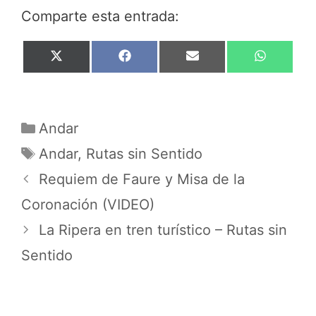
Comparte esta entrada:
Compartir
Compartir
Compartir
Compar
X
F
E
W
en
en
en
en
(
a
m
h
T
c
a
a
w
e
i
t
i
b
l
s
Categorías
t
o
A
Andar
t
o
p
Etiquetas
Andar
,
Rutas sin Sentido
e
k
p
r
Requiem de Faure y Misa de la
)
Coronación (VIDEO)
La Ripera en tren turístico – Rutas sin
Sentido