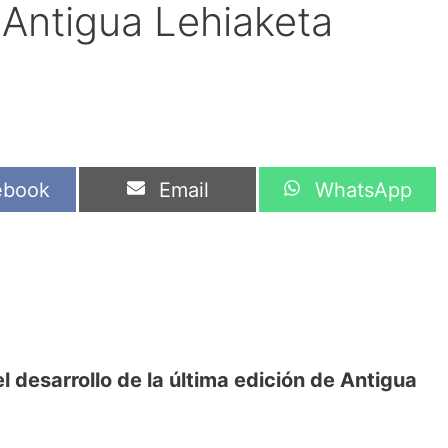
 Antigua Lehiaketa
artir
Compartir
Compartir
ebook
Email
WhatsApp
en
en
 desarrollo de la última edición de Antigua