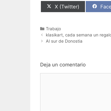
Compartir
Comp
X (Twitter)
Fac
en
en
Categorías
Trabajo
klasikart, cada semana un regal
Al sur de Donostia
Deja un comentario
Comentario