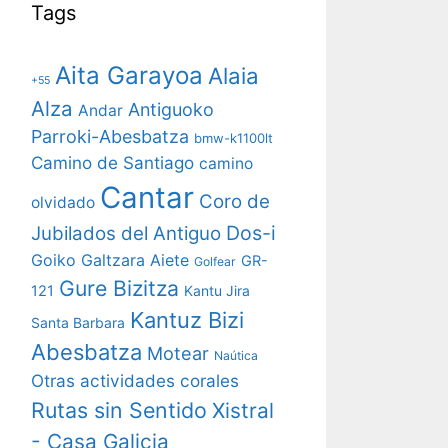
Tags
Aita Garayoa
Alaia
+55
Alza
Antiguoko
Andar
Parroki-Abesbatza
bmw-k1100lt
Camino de Santiago
camino
Cantar
Coro de
olvidado
Dos-i
Jubilados del Antiguo
Goiko Galtzara Aiete
GR-
Golfear
Gure Bizitza
121
Kantu Jira
Kantuz Bizi
Santa Barbara
Abesbatza
Motear
Naútica
Otras actividades corales
Rutas sin Sentido
Xistral
- Casa Galicia