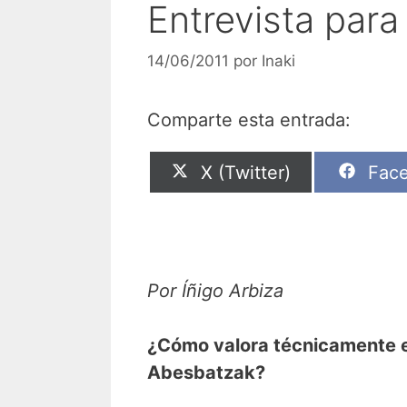
Entrevista para
14/06/2011
por
Inaki
Comparte esta entrada:
Compartir
Comp
X (Twitter)
Fac
en
en
Por Íñigo Arbiza
¿Cómo valora técnicamente el
Abesbatzak?