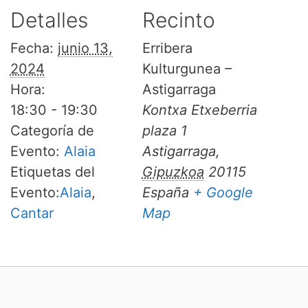
Detalles
Recinto
Fecha:
junio 13,
Erribera
2024
Kulturgunea –
Hora:
Astigarraga
18:30 - 19:30
Kontxa Etxeberria
Categoría de
plaza 1
Evento:
Alaia
Astigarraga
,
Etiquetas del
Gipuzkoa
20115
Evento:
Alaia
,
España
+ Google
Cantar
Map