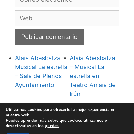
electrónico
Web
Alaia Abesbatza –
Alaia Abesbatza
Musical La estrella
– Musical La
– Sala de Plenos
estrella en
Ayuntamiento
Teatro Amaia de
Irún
Utilizamos cookies para ofrecerte la mejor experiencia en
nuestra web.
Puedes aprender más sobre qué cookies utilizamos o
desactivarlas en los
ajustes
.