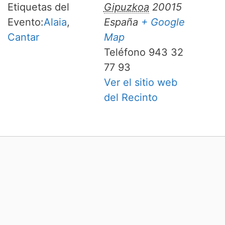
Etiquetas del
Gipuzkoa
20015
Evento:
Alaia
,
España
+ Google
Cantar
Map
Teléfono
943 32
77 93
Ver el sitio web
del Recinto