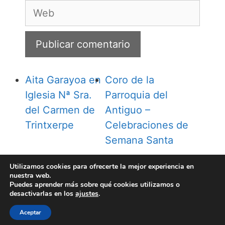
Web
Aita Garayoa en
Coro de la
Iglesia Nª Sra.
Parroquia del
del Carmen de
Antiguo –
Trintxerpe
Celebraciones de
Semana Santa
Utilizamos cookies para ofrecerte la mejor experiencia en
nuestra web.
Puedes aprender más sobre qué cookies utilizamos o
desactivarlas en los
ajustes
.
Aceptar
© 2026 Iñaki Cárcamo
• Creado con
GeneratePress