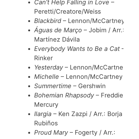
Can’t Help Falling in Love
–
Peretti/Creatore/Weiss
Blackbird
– Lennon/McCartney
Águas de Março
– Jobim / Arr.:
Martínez Dávila
Everybody Wants to Be a Cat
– Al
Rinker
Yesterday
– Lennon/McCartney
Michelle
– Lennon/McCartney
Summertime
– Gershwin
Bohemian Rhapsody
– Freddie
Mercury
Ilargia
– Ken Zazpi / Arr.: Borja
Rubiños
Proud Mary
– Fogerty / Arr.: