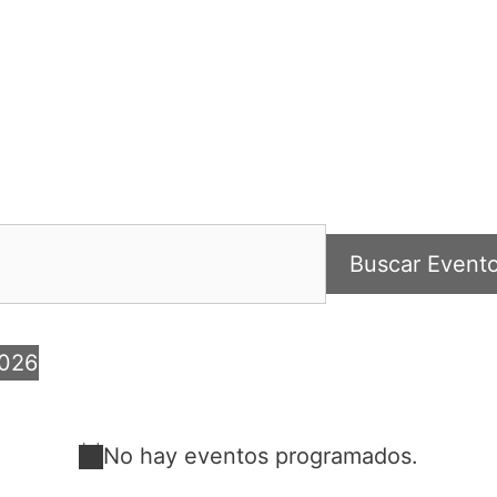
Buscar Event
2026
No hay eventos programados.
A