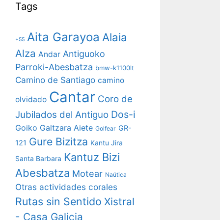
Tags
Aita Garayoa
Alaia
+55
Alza
Antiguoko
Andar
Parroki-Abesbatza
bmw-k1100lt
Camino de Santiago
camino
Cantar
Coro de
olvidado
Dos-i
Jubilados del Antiguo
Goiko Galtzara Aiete
GR-
Golfear
Gure Bizitza
121
Kantu Jira
Kantuz Bizi
Santa Barbara
Abesbatza
Motear
Naútica
Otras actividades corales
Rutas sin Sentido
Xistral
- Casa Galicia