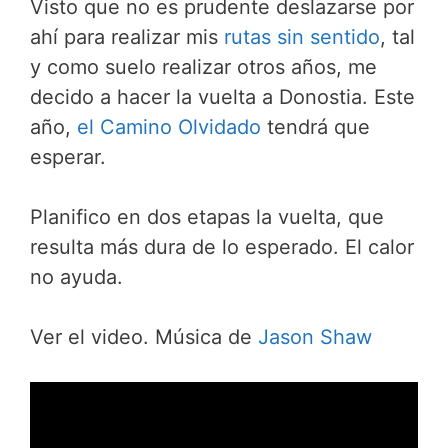
Visto que no es prudente deslazarse por
w
e
i
t
i
b
l
s
ahí para realizar mis
rutas sin sentido
, tal
t
o
A
y como suelo realizar otros años, me
t
o
p
e
k
p
decido a hacer la vuelta a Donostia. Este
r
año,
el Camino Olvidado
tendrá que
)
esperar.
Planifico en dos etapas la vuelta, que
resulta más dura de lo esperado. El calor
no ayuda.
Ver el video. Música de
Jason Shaw