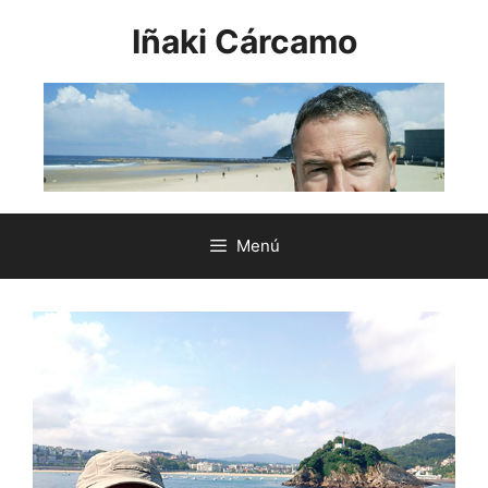
Saltar
Iñaki Cárcamo
al
contenido
Menú