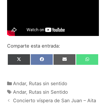
Comparte esta entrada:
Compartir
Compartir
Compartir
Compar
X
F
E
W
en
en
en
en
(
a
m
h
T
c
a
a
w
e
i
t
i
b
l
s
Categorías
t
o
A
Andar
,
Rutas sin sentido
t
o
p
Etiquetas
Andar
,
Rutas sin Sentido
e
k
p
r
Concierto víspera de San Juan – Aita
)