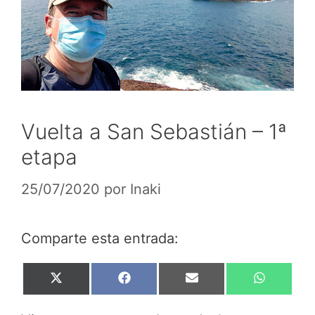
Vuelta a San Sebastián – 1ª
etapa
25/07/2020
por
Inaki
Comparte esta entrada:
Compartir
Compartir
Compartir
Compar
X
F
E
W
en
en
en
en
(
a
m
h
T
c
a
a