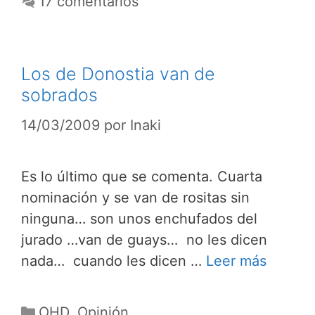
17 comentarios
Los de Donostia van de
sobrados
14/03/2009
por
Inaki
Es lo último que se comenta. Cuarta
nominación y se van de rositas sin
ninguna… son unos enchufados del
jurado …van de guays… no les dicen
nada… cuando les dicen …
Leer más
Categorías
OHD
,
Opinión