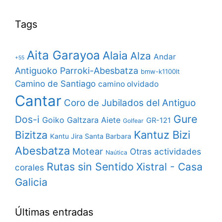
Tags
Aita Garayoa
Alaia
Alza
Andar
+55
Antiguoko Parroki-Abesbatza
bmw-k1100lt
Camino de Santiago
camino olvidado
Cantar
Coro de Jubilados del Antiguo
Gure
Dos-i
Goiko Galtzara Aiete
GR-121
Golfear
Bizitza
Kantuz Bizi
Kantu Jira Santa Barbara
Abesbatza
Motear
Otras actividades
Naútica
Rutas sin Sentido
Xistral - Casa
corales
Galicia
Últimas entradas