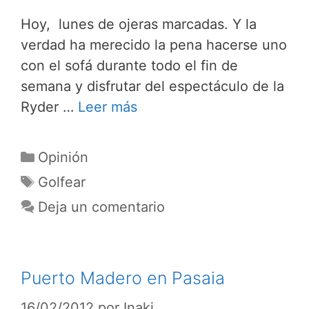
Hoy, lunes de ojeras marcadas. Y la
verdad ha merecido la pena hacerse uno
con el sofá durante todo el fin de
semana y disfrutar del espectáculo de la
Ryder …
Leer más
Categorías
Opinión
Etiquetas
Golfear
Deja un comentario
Puerto Madero en Pasaia
16/02/2012
por
Inaki