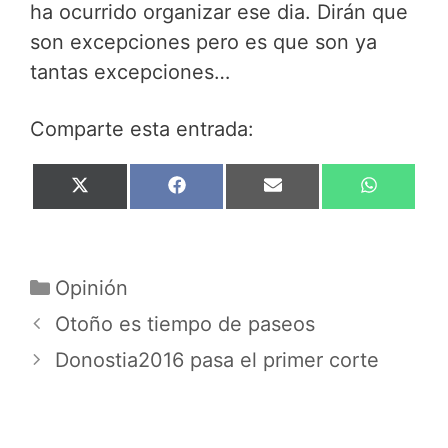
ha ocurrido organizar ese dia. Dirán que
son excepciones pero es que son ya
tantas excepciones…
Comparte esta entrada:
Compartir
Compartir
Compartir
Compar
X
F
E
W
en
en
en
en
(
a
m
h
T
c
a
a
w
e
i
t
i
b
l
s
Categorías
t
o
A
Opinión
t
o
p
Otoño es tiempo de paseos
e
k
p
r
Donostia2016 pasa el primer corte
)