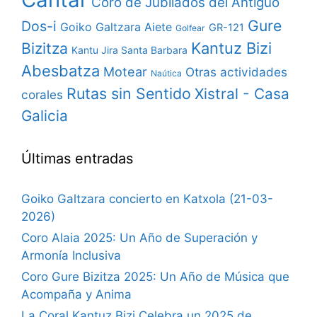
Coro de Jubilados del Antiguo
Gure
Dos-i
Goiko Galtzara Aiete
GR-121
Golfear
Bizitza
Kantuz Bizi
Kantu Jira Santa Barbara
Abesbatza
Motear
Otras actividades
Naútica
Rutas sin Sentido
Xistral - Casa
corales
Galicia
Últimas entradas
Goiko Galtzara concierto en Katxola (21-03-
2026)
Coro Alaia 2025: Un Año de Superación y
Armonía Inclusiva
Coro Gure Bizitza 2025: Un Año de Música que
Acompaña y Anima
La Coral Kantuz Bizi Celebra un 2025 de