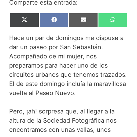
Comparte esta entrada:
Compartir
Compartir
Compartir
Compar
X
F
E
W
en
en
en
en
(
a
m
h
T
c
a
a
Hace un par de domingos me dispuse a
w
e
i
t
i
b
l
s
dar un paseo por San Sebastián.
t
o
A
Acompañado de mi mujer, nos
t
o
p
e
k
p
preparamos para hacer uno de los
r
circuitos urbanos que tenemos trazados.
)
El de este domingo incluía la maravillosa
vuelta al Paseo Nuevo.
Pero, ¡ah! sorpresa que, al llegar a la
altura de la Sociedad Fotográfica nos
encontramos con unas vallas, unos