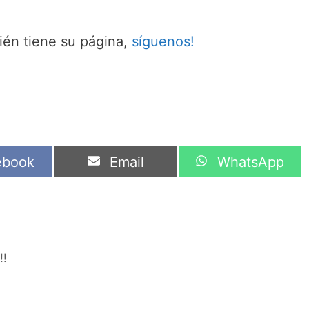
én tiene su página,
síguenos!
artir
Compartir
Compartir
ebook
Email
WhatsApp
en
en
!!