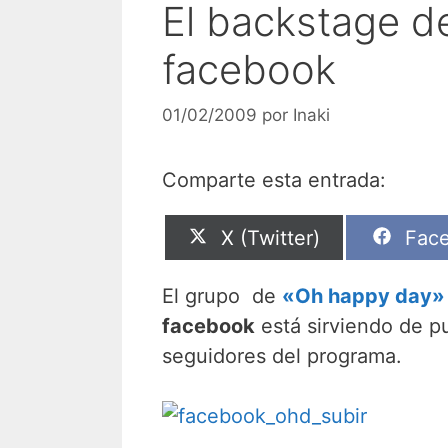
El backstage d
facebook
01/02/2009
por
Inaki
Comparte esta entrada:
Compartir
Comp
X (Twitter)
Fac
en
en
El grupo de
«Oh happy day»
facebook
está sirviendo de p
seguidores del programa.