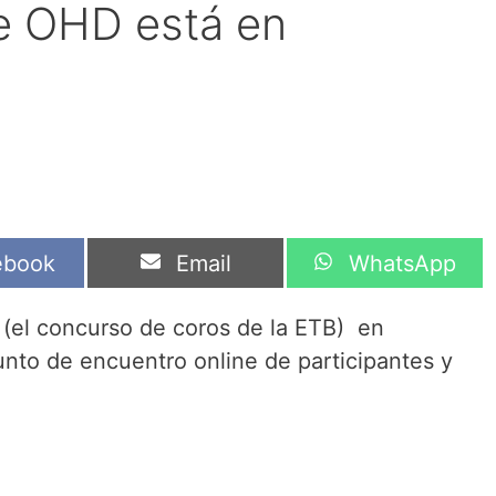
e OHD está en
artir
Compartir
Compartir
ebook
Email
WhatsApp
en
en
(el concurso de coros de la ETB) en
unto de encuentro online de participantes y