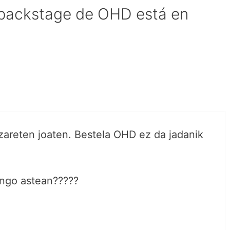
 backstage de OHD está en
 zareten joaten. Bestela OHD ez da jadanik
ngo astean?????