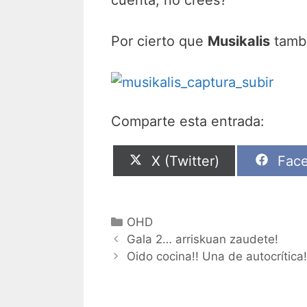
Por cierto que
Musikalis
tambi
Comparte esta entrada:
Compartir
Comp
X (Twitter)
Fac
en
en
Categorías
OHD
Gala 2… arriskuan zaudete!
Oido cocina!! Una de autocrítica!