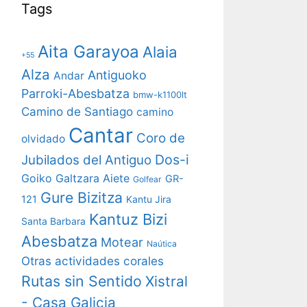
Tags
Aita Garayoa
Alaia
+55
Alza
Antiguoko
Andar
Parroki-Abesbatza
bmw-k1100lt
Camino de Santiago
camino
Cantar
Coro de
olvidado
Dos-i
Jubilados del Antiguo
Goiko Galtzara Aiete
GR-
Golfear
Gure Bizitza
121
Kantu Jira
Kantuz Bizi
Santa Barbara
Abesbatza
Motear
Naútica
Otras actividades corales
Rutas sin Sentido
Xistral
- Casa Galicia